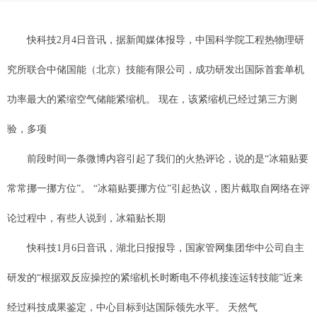
快科技2月4日音讯，据新闻媒体报导，中国科学院工程热物理研
究所联合中储国能（北京）技能有限公司，成功研发出国际首套单机
功率最大的紧缩空气储能紧缩机。 现在，该紧缩机已经过第三方测
验，多项
前段时间一条微博内容引起了我们的火热评论，说的是“冰箱贴要
常常挪一挪方位”。 “冰箱贴要挪方位”引起热议，图片截取自网络在评
论过程中，有些人说到，冰箱贴长期
快科技1月6日音讯，湖北日报报导，国家管网集团华中公司自主
研发的“根据双反应操控的紧缩机长时断电不停机接连运转技能”近来
经过科技成果鉴定，中心目标到达国际领先水平。 天然气