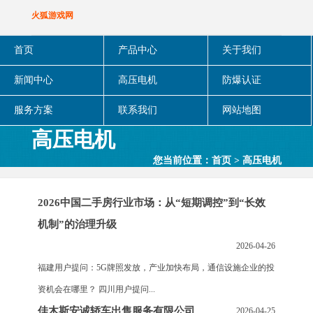
火狐游戏网
首页
产品中心
关于我们
新闻中心
高压电机
防爆认证
服务方案
联系我们
网站地图
高压电机
您当前位置：
首页
>
高压电机
2026中国二手房行业市场：从“短期调控”到“长效
机制”的治理升级
2026-04-26
福建用户提问：5G牌照发放，产业加快布局，通信设施企业的投
资机会在哪里？ 四川用户提问...
佳木斯安诚轿车出售服务有限公司
2026-04-25