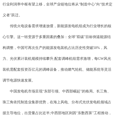
行业利润率中枢有望上移，全球产业链地位将从“制造中心”向“技术定
义者”跃迁。
传统火电设备需求增速放缓，新能源发电机组成为行业增长的核
心引擎。这一转变源于多重因素的叠加：全球“双碳”目标倒逼能源结
构调整，中国可再次生产的能源发电装机占比历史性突破50%，风
力、光伏累计装机规模持续攀升;配套调峰机组需求激增，每GW风光
装机需配套投资百亿元的调峰设备，推动燃气轮机、储能系统等灵活
调节电源快速发展。
中国发电机市场呈现“东部引领、中西部崛起”的格局。长三角、
珠三角依托制造业集群优势，在海上风电、分布式光伏发电机领域占
据主导地位，出货量占比近半;中西部地区则因“东数西算”工程推动，