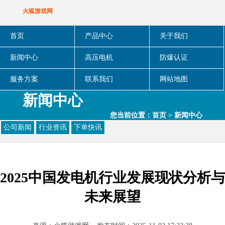
火狐游戏网
首页
产品中心
关于我们
新闻中心
高压电机
防爆认证
服务方案
联系我们
网站地图
新闻中心
您当前位置：
首页
>
新闻中心
公司新闻
行业资讯
下单快讯
2025中国发电机行业发展现状分析与
未来展望