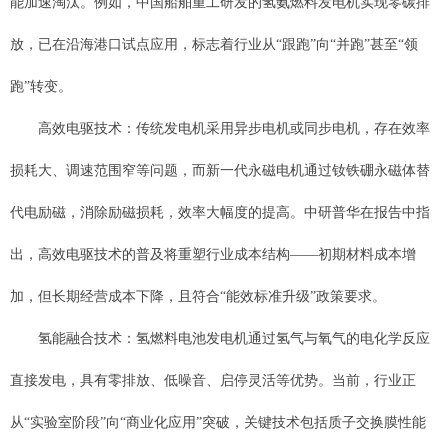
能加速淘汰。例如，中国船舶重工研发的氢氨燃料发电机实现零碳排
放，已在沿海港口试点应用，标志着行业从“跟跑”向“并跑”甚至“领
跑”转变。
高效电驱技术：传统发电机采用异步电机或同步电机，存在效率
损耗大、调速范围窄等问题，而新一代永磁电机通过钕铁硼永磁体替
代电励磁，消除励磁损耗，效率大幅度的提高。中研普华在报告中指
出，高效电驱技术的普及将重塑行业成本结构——初期材料成本增
加，但长期经营成本下降，且符合“能效标准升级”政策要求。
氢能融合技术：氢燃料电池发电机通过氢气与氧气的电化学反应
直接发电，具有零排放、低噪音、启停灵活等优势。当前，行业正
从“实验室阶段”向“商业化应用”突破，关键技术包括质子交换膜性能