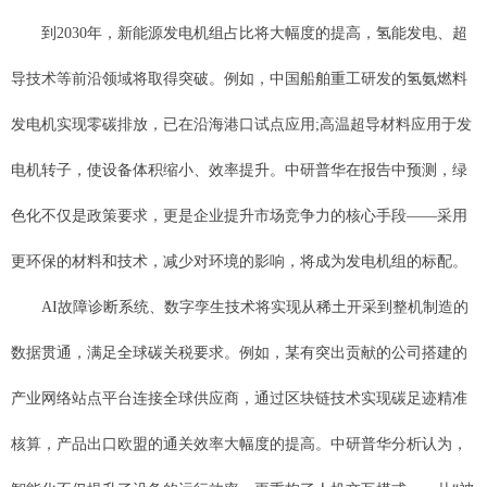
到2030年，新能源发电机组占比将大幅度的提高，氢能发电、超
导技术等前沿领域将取得突破。例如，中国船舶重工研发的氢氨燃料
发电机实现零碳排放，已在沿海港口试点应用;高温超导材料应用于发
电机转子，使设备体积缩小、效率提升。中研普华在报告中预测，绿
色化不仅是政策要求，更是企业提升市场竞争力的核心手段——采用
更环保的材料和技术，减少对环境的影响，将成为发电机组的标配。
AI故障诊断系统、数字孪生技术将实现从稀土开采到整机制造的
数据贯通，满足全球碳关税要求。例如，某有突出贡献的公司搭建的
产业网络站点平台连接全球供应商，通过区块链技术实现碳足迹精准
核算，产品出口欧盟的通关效率大幅度的提高。中研普华分析认为，