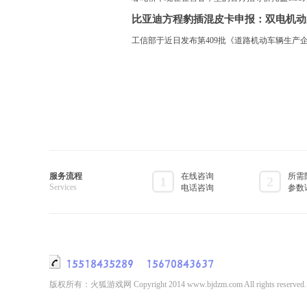
比亚迪方程豹插混皮卡申报：双电机动
工信部于近日发布第409批《道路机动车辆生产企
服务流程
在线咨询
所需
1
2
Services
电话咨询
参数
版权所有：火狐游戏网 Copyright 2014 www.bjdzm.com All rights reserved.