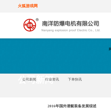
火狐游戏网
公司新闻
公司新闻
行业资讯
下单快讯
2016年国外潜艇装备发展综述