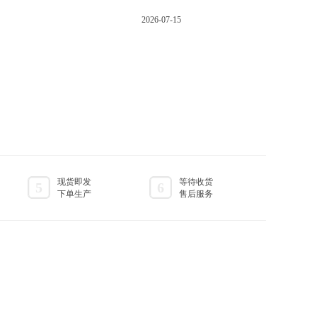
2026-07-15
现货即发
等待收货
5
6
下单生产
售后服务