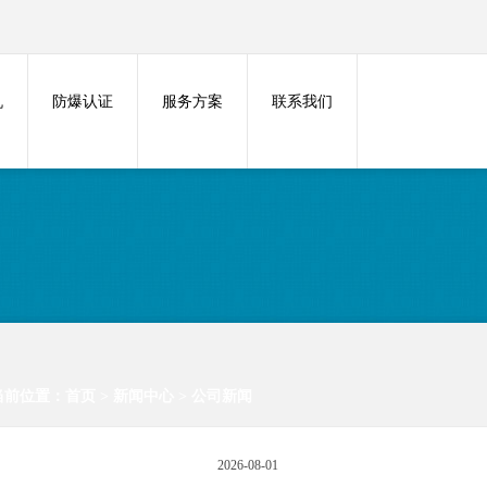
机
防爆认证
服务方案
联系我们
当前位置：
首页
>
新闻中心
>
公司新闻
2026-08-01