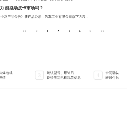
力 能撬动皮卡市场吗？
业及产品公告》新产品公示，汽车工业有限公司旗下方程...
<<
<
1
2
3
4
>
>>
防爆电机
确认型号、用途后
合同确认
3
4
详情
反馈所需电机现货信息
转账付款