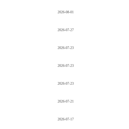
2026-08-01
2026-07-27
2026-07-23
2026-07-23
2026-07-23
2026-07-21
2026-07-17