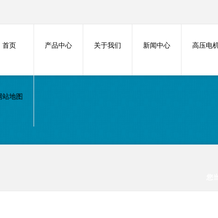
首页
产品中心
关于我们
新闻中心
高压电
网站地图
您