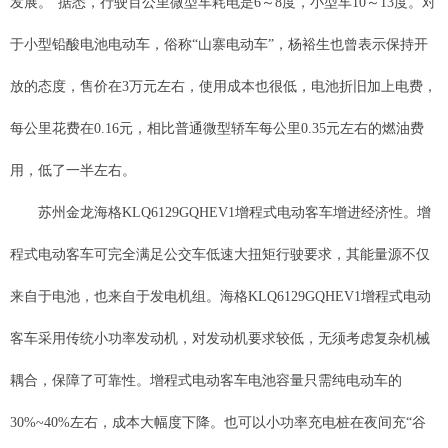
发展。”据悉，行驶百公里微型车耗电是6～8度，小型车10～13度。对
于小型铅酸电池电动车，俗称“山寨电动车”，杨裕生也曾表示保持开
放的态度，售价在3万元左右，使用成本也很低，电池折旧加上电费，
每公里花费在0.16元，相比普通微型轿车每公里0.35元左右的燃油费
用，低了一半左右。
苏州金龙海格KLQ6129GQHEV1增程式电动客车增进经济性。增
程式电动客车可完全满足公交车低速大扭矩行驶要求，其能量源不仅
来自于电池，也来自于发电机组。海格KLQ6129GQHEV1增程式电动
客车采用传统小功率发动机，对发动机要求较低，无须考虑复杂机械
耦合，保障了可靠性。增程式电动客车电池容量只需纯电动车的
30%~40%左右，成本大幅度下降。也可以小功率充电桩在夜间充“谷