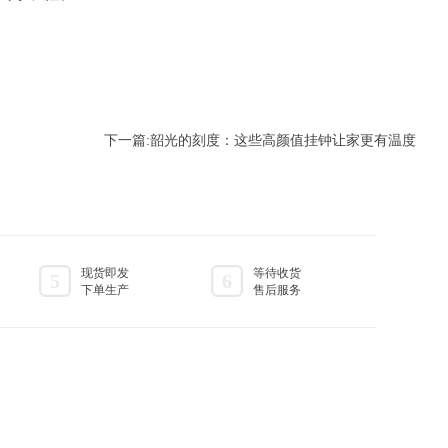
下一篇:
韶光的刻度：这些高颜值挂钟让家更有温度
现货即发
等待收货
5
6
下单生产
售后服务