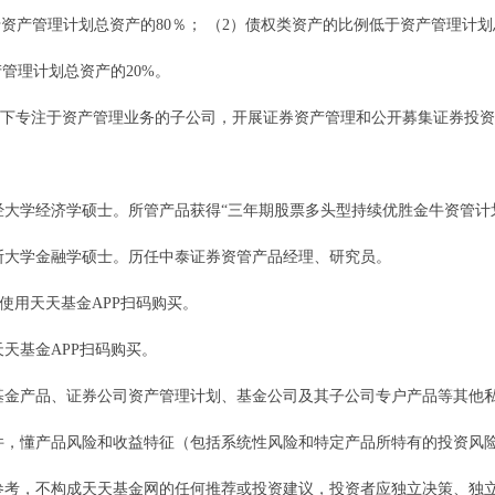
产管理计划总资产的80％； （2）债权类资产的比例低于资产管理计划总
管理计划总资产的20%。
旗下专注于资产管理业务的子公司，开展证券资产管理和公开募集证券投
经济学硕士。所管产品获得“三年期股票多头型持续优胜金牛资管计划”（
大学金融学硕士。历任中泰证券资管产品经理、研究员。
用天天基金APP扫码购买。
基金APP扫码购买。
产品、证券公司资产管理计划、基金公司及其子公司专户产品等其他私
件，懂产品风险和收益特征（包括系统性风险和特定产品所特有的投资风
参考，不构成天天基金网的任何推荐或投资建议，投资者应独立决策、独