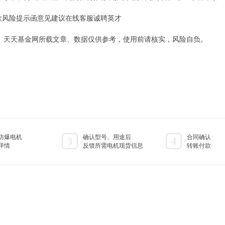
风险提示函意见建议在线客服诚聘英才
3]。天天基金网所载文章、数据仅供参考，使用前请核实，风险自负。
防爆电机
确认型号、用途后
合同确认
3
4
详情
反馈所需电机现货信息
转账付款